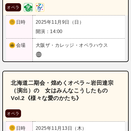
オペラ
日時
2025年11月9日（日）
開演：14:00
会場
大阪
ザ・カレッジ・オペラハウス
北海道二期会・煌めくオペラ～岩田達宗
（演出）の 女はみんなこうしたもの
Vol.2《様々な愛のかたち》
オペラ
日時
2025年11月13日（木）