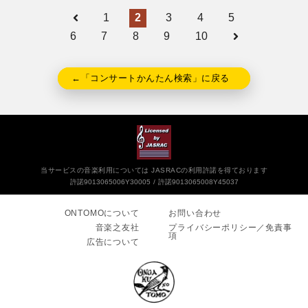
1
2
3
4
5
6
7
8
9
10
←「コンサートかんたん検索」に戻る
当サービスの音楽利用については JASRACの利用許諾を得ております
許諾9013065006Y30005
許諾9013065008Y45037
ONTOMOについて
お問い合わせ
音楽之友社
プライバシーポリシー／免責事
項
広告について