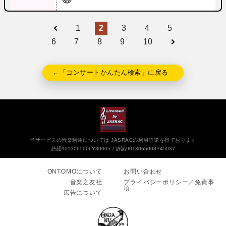
1
2
3
4
5
6
7
8
9
10
←「コンサートかんたん検索」に戻る
当サービスの音楽利用については JASRACの利用許諾を得ております
許諾9013065006Y30005
許諾9013065008Y45037
ONTOMOについて
お問い合わせ
音楽之友社
プライバシーポリシー／免責事
項
広告について