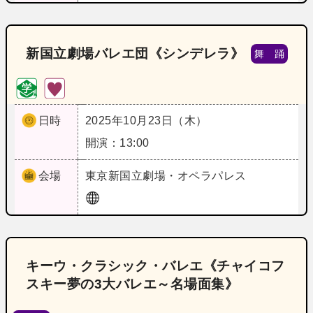
新国立劇場バレエ団《シンデレラ》
舞 踊
日時
2025年10月23日（木）
開演：13:00
会場
東京
新国立劇場・オペラパレス
キーウ・クラシック・バレエ《チャイコフ
スキー夢の3大バレエ～名場面集》