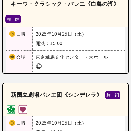
キーウ・クラシック・バレエ《白鳥の湖》
舞 踊
日時
2025年10月25日（土）
開演：15:00
会場
東京
練馬文化センター・大ホール
新国立劇場バレエ団《シンデレラ》
舞 踊
日時
2025年10月25日（土）