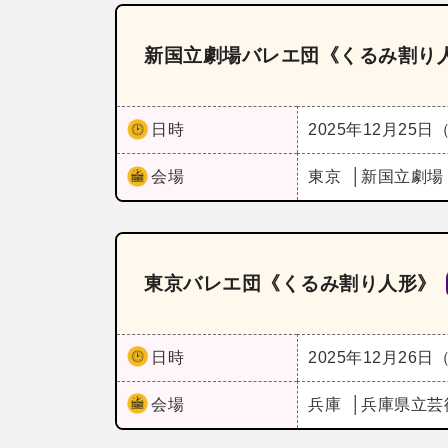
新国立劇場バレエ団《くるみ割り
日時
2025年12月25日
会場
東京
新国立劇場
東京バレエ団《くるみ割り人形》
日時
2025年12月26日
会場
兵庫
兵庫県立芸