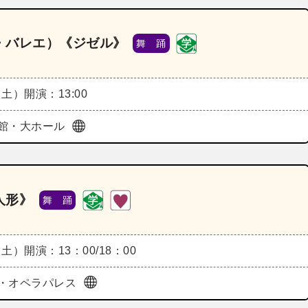
・バレエ）《ジゼル》
舞 踊
（土）
開演：13:00
館・大ホール
人形》
舞 踊
（土）
開演：13：00/18：00
・オペラパレス