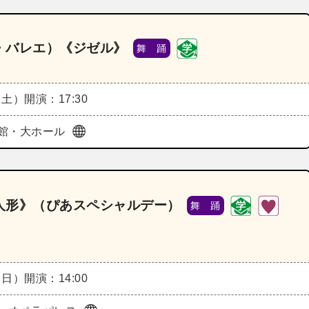
・バレエ）《ジゼル》
舞 踊
（土）
開演：17:30
館・大ホール
人形》（ぴあスペシャルデー）
舞 踊
（日）
開演：14:00