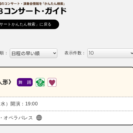
サートかんたん検索」に戻る
順：
表示件数：
人形》
舞 踊
（水）
開演：19:00
・オペラパレス