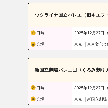
ウクライナ国立バレエ（旧キエフ
日時
2025年12月27日
会場
東京
東京文化会
新国立劇場バレエ団《くるみ割り
日時
2025年12月27日
会場
東京
新国立劇場