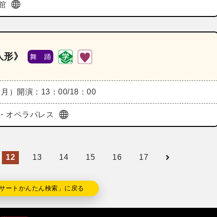
館
人形》
舞 踊
（月）
開演：13：00/18：00
・オペラパレス
12
13
14
15
16
17
サートかんたん検索」に戻る