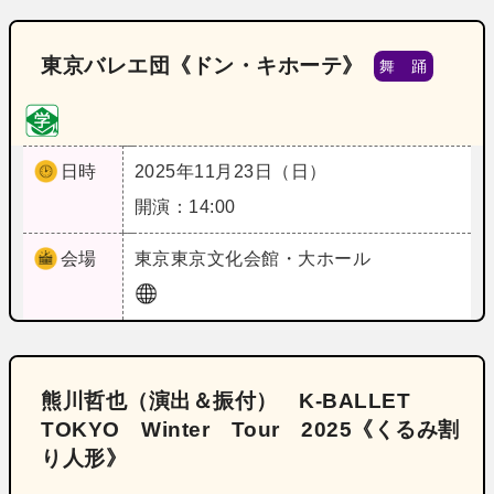
東京バレエ団《ドン・キホーテ》
舞 踊
日時
2025年11月23日（日）
開演：14:00
会場
東京
東京文化会館・大ホール
熊川哲也（演出＆振付） K‐BALLET
TOKYO Winter Tour 2025《くるみ割
り人形》