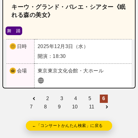
キーウ・グランド・バレエ・シアター《眠
れる森の美女》
舞 踊
日時
2025年12月3日（水）
開演：18:30
会場
東京
東京文化会館・大ホール
2
3
4
5
6
7
8
9
10
11
←「コンサートかんたん検索」に戻る