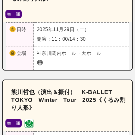
舞 踊
日時
2025年11月29日（土）
開演：11：00/14：30
会場
神奈川
関内ホール・大ホール
熊川哲也（演出＆振付） K‐BALLET
TOKYO Winter Tour 2025《くるみ割
り人形》
舞 踊