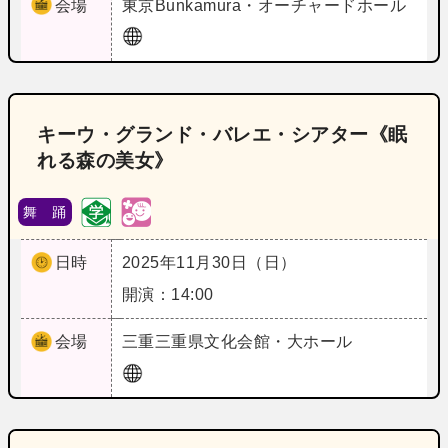
会場
東京
Bunkamura・オーチャードホール
キーウ・グランド・バレエ・シアター《眠
れる森の美女》
舞 踊
日時
2025年11月30日（日）
開演：14:00
会場
三重
三重県文化会館・大ホール