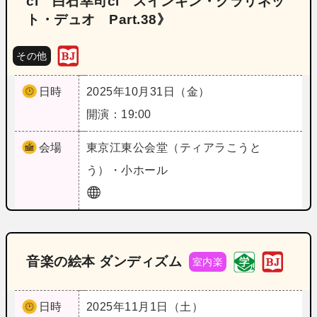
cl 白石幸司cl スインギン・クラリネッ
ト・デュオ Part.38》
その他
日時
2025年10月31日（金）
開演：19:00
会場
東京
江東公会堂（ティアラこうと
う）・小ホール
音楽の絵本 ダンディズム
室内楽
日時
2025年11月1日（土）