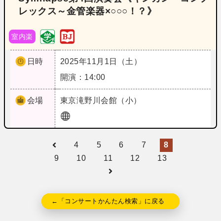
レックス～金管楽器×○○○！？》
室内楽
日時
2025年11月1日（土）
開演：14:00
会場
東京
滝野川会館（小）
4
5
6
7
8
9
10
11
12
13
←「コンサートかんたん検索」に戻る