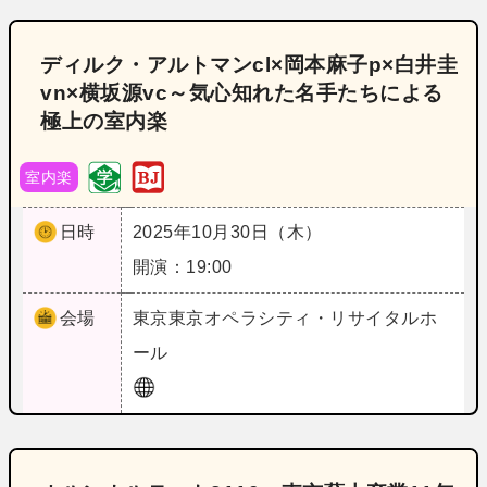
ディルク・アルトマンcl×岡本麻子p×白井圭
vn×横坂源vc～気心知れた名手たちによる
極上の室内楽
室内楽
日時
2025年10月30日（木）
開演：19:00
会場
東京
東京オペラシティ・リサイタルホ
ール