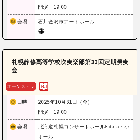
開演：19:00
会場
石川
金沢市アートホール
札幌静修高等学校吹奏楽部第33回定期演奏
会
オーケストラ
日時
2025年10月31日（金）
開演：19:00
会場
北海道
札幌コンサートホールKitara・小
ホール