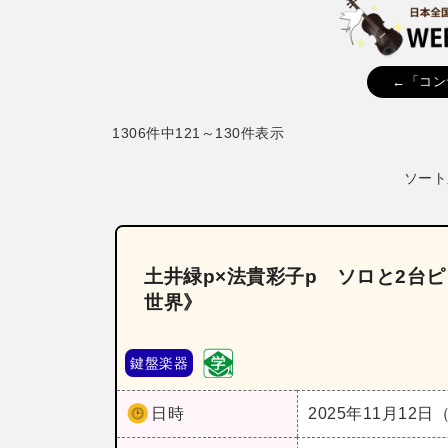
←「コン
1306件中121～130件表示
ソート
土井緑p×法貴彩子p ソロと2台ピ
世界》
鍵盤楽器
日時
2025年11月12日