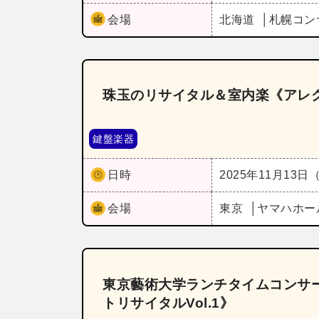
会場
北海道
札幌コン
珠玉のリサイタル＆室内楽《アレ
鍵盤楽器
日時
2025年11月13日
会場
東京
ヤマハホー
東京藝術大学ランチタイムコンサー
トリサイタルVol.1》