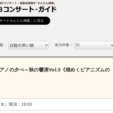
サートかんたん検索」に戻る
順：
表示件数：
アノの夕べ～秋の響演Vol.3《煌めくピアニズムの
（水）
開演：19:00