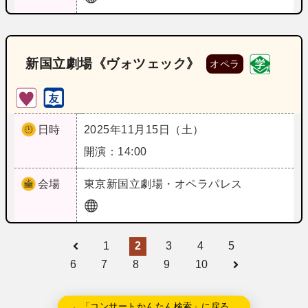
新国立劇場《ヴォツェック》
オペラ
日時
2025年11月15日（土）
開演：14:00
会場
東京
新国立劇場・オペラパレス
1
2
3
4
5
6
7
8
9
10
←「コンサートかんたん検索」に戻る