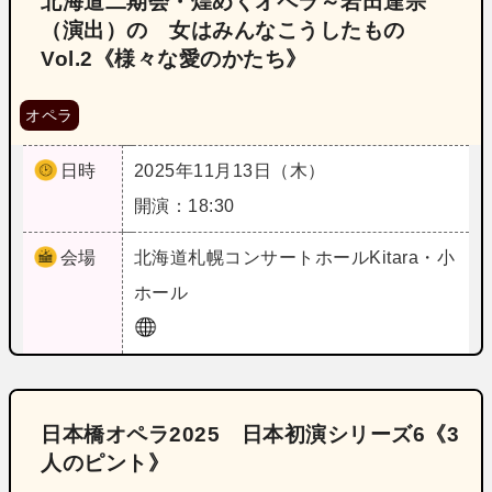
北海道二期会・煌めくオペラ～岩田達宗
（演出）の 女はみんなこうしたもの
Vol.2《様々な愛のかたち》
オペラ
日時
2025年11月13日（木）
開演：18:30
会場
北海道
札幌コンサートホールKitara・小
ホール
日本橋オペラ2025 日本初演シリーズ6《3
人のピント》