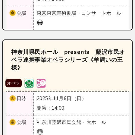
会場
東京
東京芸術劇場・コンサートホール
神奈川県民ホール presents 藤沢市民オ
ペラ連携事業オペラシリーズ《羊飼いの王
様》
オペラ
日時
2025年11月9日（日）
開演：14:00
会場
神奈川
藤沢市民会館・大ホール