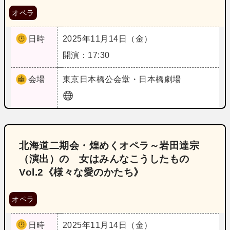
オペラ
日時
2025年11月14日（金）
開演：17:30
会場
東京
日本橋公会堂・日本橋劇場
北海道二期会・煌めくオペラ～岩田達宗
（演出）の 女はみんなこうしたもの
Vol.2《様々な愛のかたち》
オペラ
日時
2025年11月14日（金）