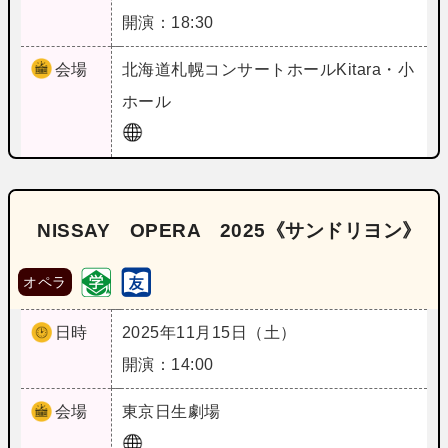
開演：18:30
会場
北海道
札幌コンサートホールKitara・小
ホール
NISSAY OPERA 2025《サンドリヨン》
オペラ
日時
2025年11月15日（土）
開演：14:00
会場
東京
日生劇場