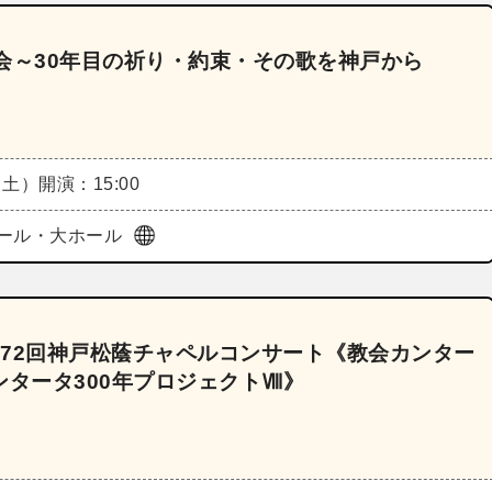
会～30年目の祈り・約束・その歌を神戸から
（土）
開演：15:00
ール・大ホール
72回神戸松蔭チャペルコンサート《教会カンター
カンタータ300年プロジェクトⅧ》