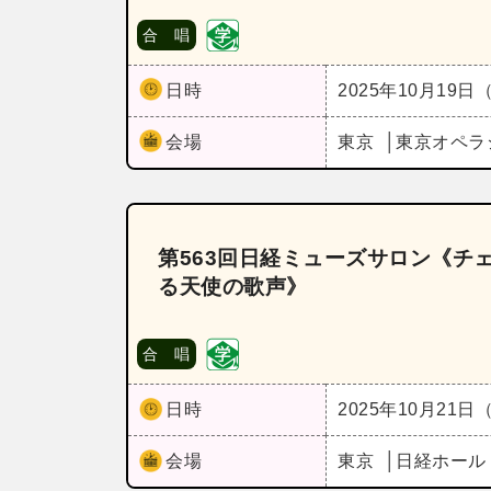
合 唱
日時
2025年10月19日
会場
東京
東京オペラ
第563回日経ミューズサロン《チ
る天使の歌声》
合 唱
日時
2025年10月21日
会場
東京
日経ホー