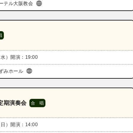
ーテル大阪教会
唱
（水）
開演：19:00
ずみホール
定期演奏会
合 唱
（日）
開演：14:00