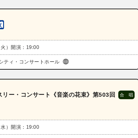
（火）
開演：19:00
シティ・コンサートホール
リー・コンサート《音楽の花束》第503回
合 唱
（水）
開演：19:00