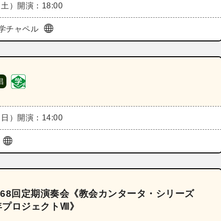
（土）
開演：18:00
学チャペル
唱
（日）
開演：14:00
ル
68回定期演奏会《教会カンタータ・シリーズ
0年プロジェクトⅧ》