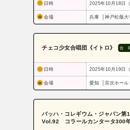
日時
2025年10月18日
会場
兵庫
神戸松蔭大
チェコ少女合唱団《イトロ》
合 
日時
2025年10月19日
会場
愛知
宗次ホー
バッハ・コレギウム・ジャパン第1
Vol.92 コラールカンタータ30