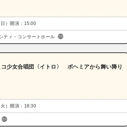
（日）
開演：15:00
シティ・コンサートホール
ェコ少女合唱団〈イトロ〉 ボヘミアから舞い降り
（火）
開演：18:30
ル