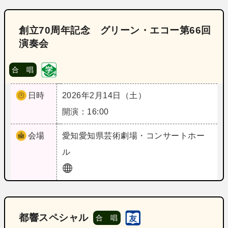
創立70周年記念 グリーン・エコー第66回
演奏会
合 唱
日時
2026年2月14日（土）
開演：16:00
会場
愛知
愛知県芸術劇場・コンサートホー
ル
都響スペシャル
合 唱