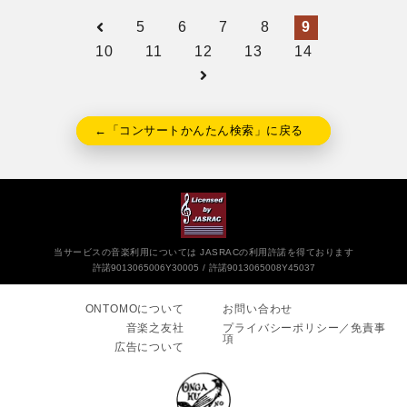
5
6
7
8
9
10
11
12
13
14
←「コンサートかんたん検索」に戻る
当サービスの音楽利用については JASRACの利用許諾を得ております
許諾9013065006Y30005
許諾9013065008Y45037
ONTOMOについて
お問い合わせ
音楽之友社
プライバシーポリシー／免責事
項
広告について