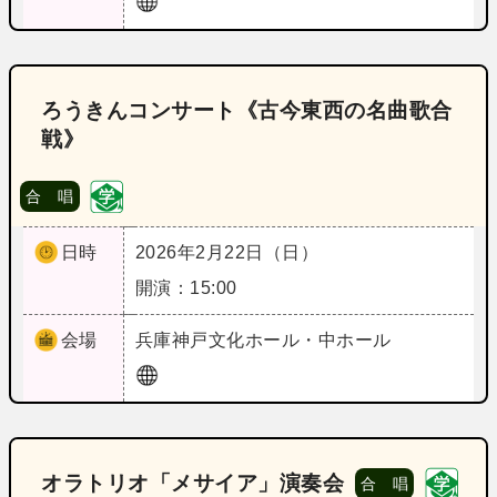
ろうきんコンサート《古今東西の名曲歌合
戦》
合 唱
日時
2026年2月22日（日）
開演：15:00
会場
兵庫
神戸文化ホール・中ホール
オラトリオ「メサイア」演奏会
合 唱