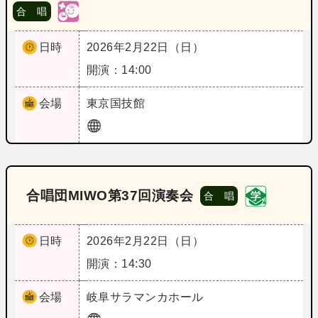
合 唱
日時
2026年2月22日（日）
開演：14:00
会場
東京
国技館
合唱団MIWO第37回演奏会
合 唱
日時
2026年2月22日（日）
開演：14:30
会場
岐阜
サラマンカホール