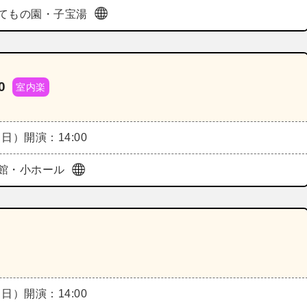
てもの園・子宝湯
0
室内楽
（日）
開演：14:00
館・小ホール
（日）
開演：14:00