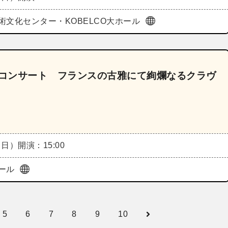
術文化センター・KOBELCO大ホール
楽コンサート フランスの古雅にて絢爛なるクラヴ
（日）
開演：15:00
ール
5
6
7
8
9
10