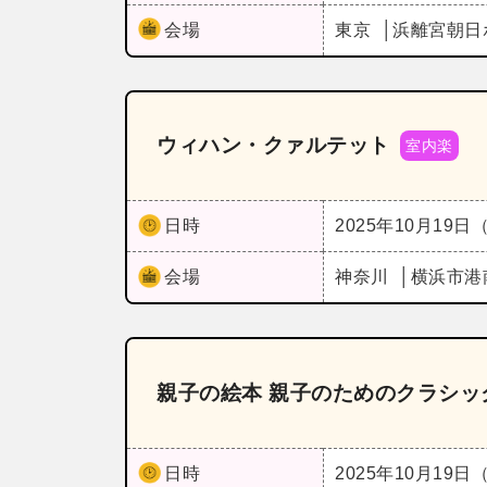
会場
東京
浜離宮朝日
ウィハン・クァルテット
室内楽
日時
2025年10月19日
会場
神奈川
横浜市港
親子の絵本 親子のためのクラシッ
日時
2025年10月19日