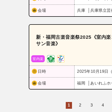
会場
兵庫
兵庫県立芸
新・福岡古楽音楽祭2025《室内
サン音楽》
室内楽
日時
2025年10月19日
会場
福岡
あいれふホ
1
2
3
4