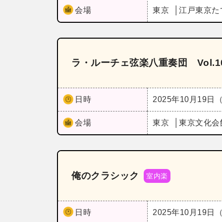
会場
東京
江戸東京た
ラ・ルーチェ弦楽八重奏団 Vol.1
日時
2025年10月19日
会場
東京
東京文化会
俺のクラシック
室内楽
日時
2025年10月19日