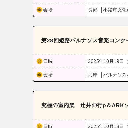
会場
長野
小諸市文化
第28回姫路パルナソス音楽コンク
日時
2025年10月19日
会場
兵庫
パルナソス
究極の室内楽 辻井伸行p＆ARK
日時
2025年10月19日