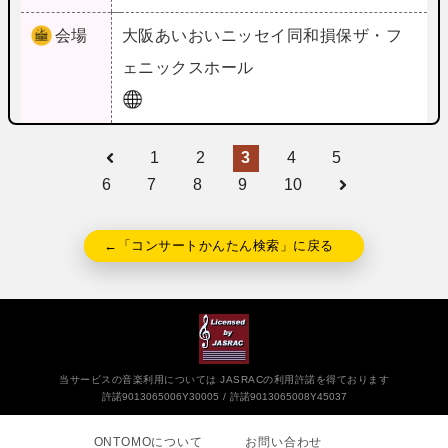
会場
大阪
あいおいニッセイ同和損保ザ・フ
ェニックスホール
1
2
3
4
5
6
7
8
9
10
←「コンサートかんたん検索」に戻る
当サービスの音楽利用については JASRACの利用許諾を得ております
許諾9013065006Y30005
許諾9013065008Y45037
ONTOMOについて
お問い合わせ