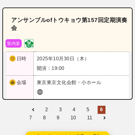
アンサンブルofトウキョウ第157回定期演奏
会
室内楽
日時
2025年10月30日（木）
開演：19:00
会場
東京
東京文化会館・小ホール
2
3
4
5
6
7
8
9
10
11