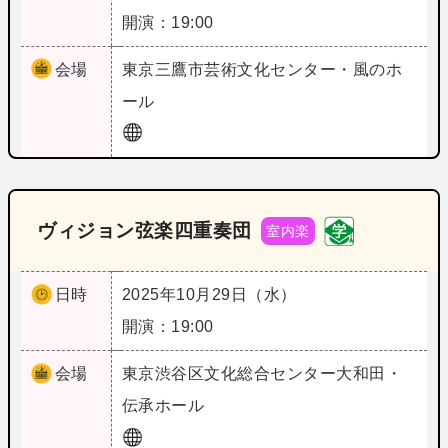
開演：19:00
会場
東京
三鷹市芸術文化センター・風のホ
ール
ヴィジョン弦楽四重奏団
室内楽
日時
2025年10月29日（水）
開演：19:00
会場
東京
渋谷区文化総合センター大和田・
伝承ホール