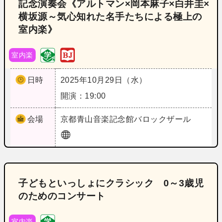
記念演奏会《アルトマン×岡本麻子×白井圭×
横坂源～気心知れた名手たちによる極上の
室内楽》
室内楽
日時
2025年10月29日（水）
開演：19:00
会場
京都
青山音楽記念館バロックザール
子どもといっしょにクラシック 0～3歳児
のためのコンサート
室内楽