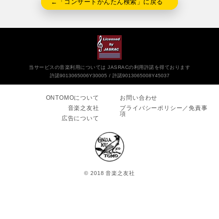
←「コンサートかんたん検索」に戻る
当サービスの音楽利用については JASRACの利用許諾を得ております
許諾9013065006Y30005
許諾9013065008Y45037
ONTOMOについて
お問い合わせ
音楽之友社
プライバシーポリシー／免責事
項
広告について
© 2018 音楽之友社