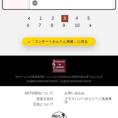
1
2
3
4
5
6
7
8
9
10
←「コンサートかんたん検索」に戻る
当サービスの音楽利用については JASRACの利用許諾を得ております
許諾9013065006Y30005
許諾9013065008Y45037
ONTOMOについて
お問い合わせ
音楽之友社
プライバシーポリシー／免責事
項
広告について