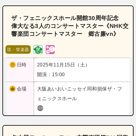
ザ・フェニックスホール開館30周年記念
偉大なる3人のコンサートマスター《NHK交
響楽団コンサートマスター 郷古廉vn》
弦・管楽器
日時
2025年11月15日（土）
開演：15:00
会場
大阪
あいおいニッセイ同和損保ザ・フ
ェニックスホール