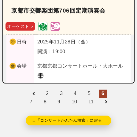
京都市交響楽団第706回定期演奏会
オーケストラ
日時
2025年11月28日（金）
開演：19:00
会場
京都
京都コンサートホール・大ホール
2
3
4
5
6
7
8
9
10
11
←「コンサートかんたん検索」に戻る