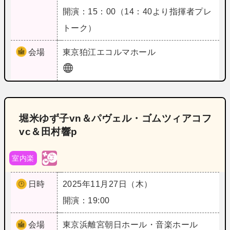
開演：15：00（14：40より指揮者プレ
トーク）
会場
東京
狛江エコルマホール
堀米ゆず子vn＆パヴェル・ゴムツィアコフ
vc＆田村響p
室内楽
日時
2025年11月27日（木）
開演：19:00
会場
東京
浜離宮朝日ホール・音楽ホール