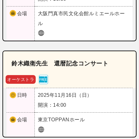
会場
大阪
門真市民文化会館ルミエールホー
ル
鈴木織衛先生 還暦記念コンサート
オーケストラ
日時
2025年11月16日（日）
開演：14:00
会場
東京
TOPPANホール