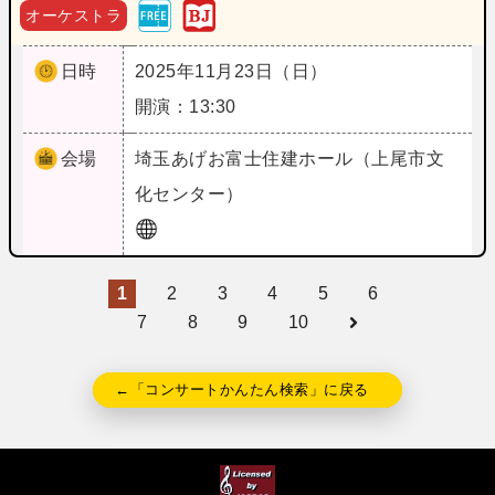
オーケストラ
日時
2025年11月23日（日）
開演：13:30
会場
埼玉
あげお富士住建ホール（上尾市文
化センター）
1
2
3
4
5
6
7
8
9
10
←「コンサートかんたん検索」に戻る