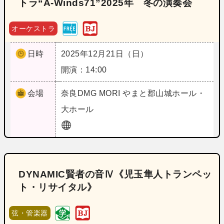
トラ“A‐Winds71”2025年 冬の演奏会
オーケストラ
日時
2025年12月21日（日）
開演：14:00
会場
奈良
DMG MORI やまと郡山城ホール・
大ホール
DYNAMIC賢者の音Ⅳ《児玉隼人トランペッ
ト・リサイタル》
弦・管楽器