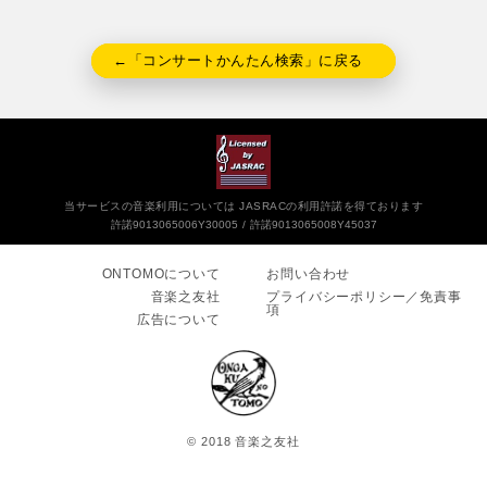
←「コンサートかんたん検索」に戻る
当サービスの音楽利用については JASRACの利用許諾を得ております
許諾9013065006Y30005
許諾9013065008Y45037
ONTOMOについて
お問い合わせ
音楽之友社
プライバシーポリシー／免責事
項
広告について
© 2018 音楽之友社