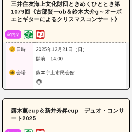
三井住友海上文化財団ときめくひととき第
1079回《古部賢一ob＆鈴木大介g～オーボ
エとギターによるクリスマスコンサート》
室内楽
日時
2025年12月21日（日）
開演：14:00
会場
熊本
宇土市民会館
露木薫eup＆新井秀昇eup デュオ・コンサ
ート2025