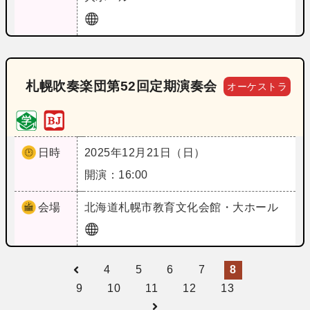
札幌吹奏楽団第52回定期演奏会
オーケストラ
日時
2025年12月21日（日）
開演：16:00
会場
北海道
札幌市教育文化会館・大ホール
4
5
6
7
8
9
10
11
12
13