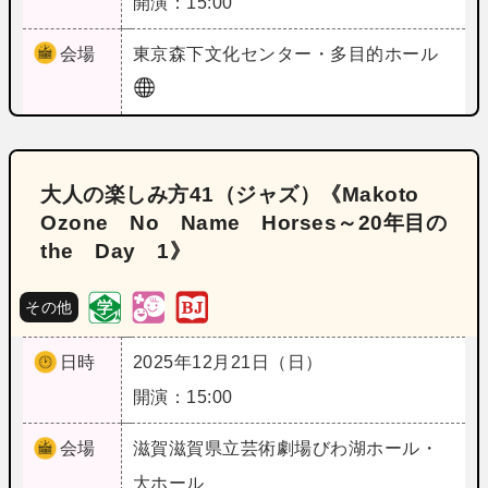
開演：15:00
会場
東京
森下文化センター・多目的ホール
大人の楽しみ方41（ジャズ）《Makoto
Ozone No Name Horses～20年目の
the Day 1》
その他
日時
2025年12月21日（日）
開演：15:00
会場
滋賀
滋賀県立芸術劇場びわ湖ホール・
大ホール