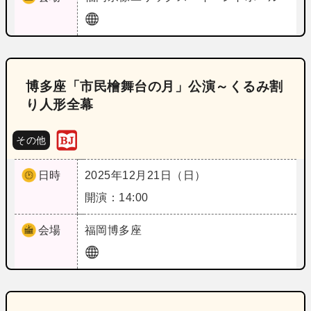
博多座「市民檜舞台の月」公演～くるみ割
り人形全幕
その他
日時
2025年12月21日（日）
開演：14:00
会場
福岡
博多座