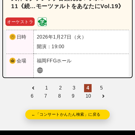
11《続…モーツァルトをあなたにVol.19》
オーケストラ
日時
2026年1月27日（火）
開演：19:00
会場
福岡
FFGホール
1
2
3
4
5
6
7
8
9
10
←「コンサートかんたん検索」に戻る