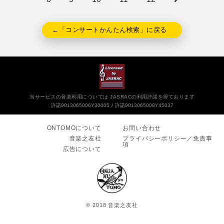
←「コンサートかんたん検索」に戻る
当サービスの音楽利用については JASRACの利用許諾を得ております
許諾9013065006Y30005
許諾9013065008Y45037
ONTOMOについて
お問い合わせ
音楽之友社
プライバシーポリシー／免責事
項
広告について
© 2018 音楽之友社