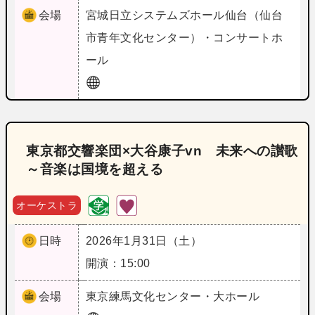
会場
宮城
日立システムズホール仙台（仙台
市青年文化センター）・コンサートホ
ール
東京都交響楽団×大谷康子vn 未来への讃歌
～音楽は国境を超える
オーケストラ
日時
2026年1月31日（土）
開演：15:00
会場
東京
練馬文化センター・大ホール