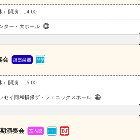
（水）
開演：14:00
ンター・大ホール
奏会
鍵盤楽器
（水）
開演：15:00
ッセイ同和損保ザ・フェニックスホール
定期演奏会
室内楽