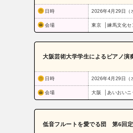
日時
2026年4月29日
会場
東京
練馬文化セ
大阪芸術大学学生によるピアノ演
日時
2026年4月29日
会場
大阪
あいおいニ
低音フルートを愛でる団 第6回