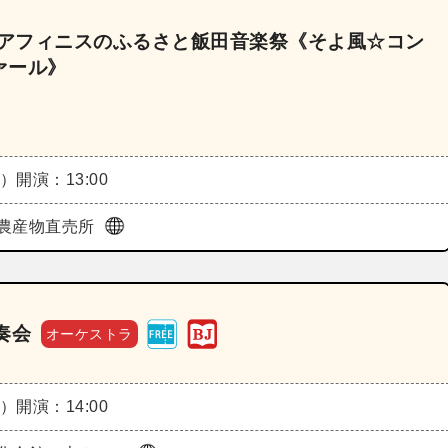
～アフィニスのふるさと飯田音楽祭《そよ風☆コン
ァール》
日）
開演：13:00
農産物直売所
奏会
オーケストラ
日）
開演：14:00