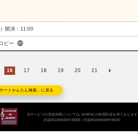
月）
開演：11:00
ロビー
16
17
18
19
20
21
サートかんたん検索」に戻る
当サービスの音楽利用については JASRACの利用許諾を得ております
許諾9013065006Y30005
許諾9013065008Y45037