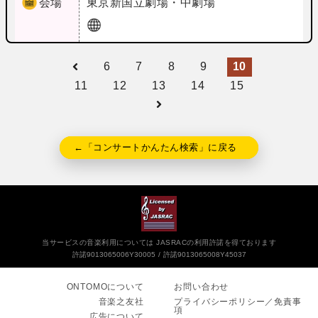
会場
東京
新国立劇場・中劇場
6
7
8
9
10
11
12
13
14
15
←「コンサートかんたん検索」に戻る
当サービスの音楽利用については JASRACの利用許諾を得ております
許諾9013065006Y30005
許諾9013065008Y45037
ONTOMOについて
お問い合わせ
音楽之友社
プライバシーポリシー／免責事
項
広告について