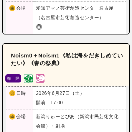
会場
愛知
アマノ芸術創造センター名古屋
（名古屋市芸術創造センター）
Noism0＋Noism1《私は海をだきしめてい
たい》《春の祭典》
舞 踊
日時
2026年6月27日（土）
開演：17:00
会場
新潟
りゅーとぴあ（新潟市民芸術文化
会館）・劇場