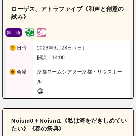
ローザス、アトラファイブ《和声と創意の
試み》
舞 踊
日時
2026年6月28日（日）
開演：14:00
会場
京都
ロームシアター京都・リウスホー
ル
Noism0＋Noism1《私は海をだきしめてい
たい》《春の祭典》