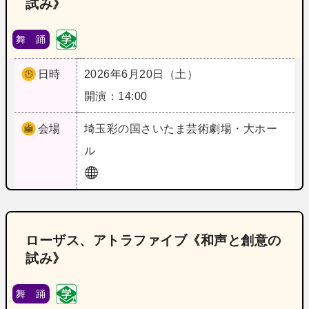
試み》
舞 踊
日時
2026年6月20日（土）
開演：14:00
会場
埼玉
彩の国さいたま芸術劇場・大ホー
ル
ローザス、アトラファイブ《和声と創意の
試み》
舞 踊