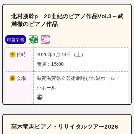
北村朋幹p 20世紀のピアノ作品Vol.3～武
満徹のピアノ作品
鍵盤楽器
日時
2026年3月28日（土）
開演：15:00
会場
滋賀
滋賀県立芸術劇場びわ湖ホール・
小ホール
髙木竜馬ピアノ・リサイタルツアー2026