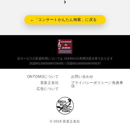
←「コンサートかんたん検索」に戻る
当サービスの音楽利用については JASRACの利用許諾を得ております
許諾9013065006Y30005
許諾9013065008Y45037
ONTOMOについて
お問い合わせ
音楽之友社
プライバシーポリシー／免責事
項
広告について
© 2018 音楽之友社