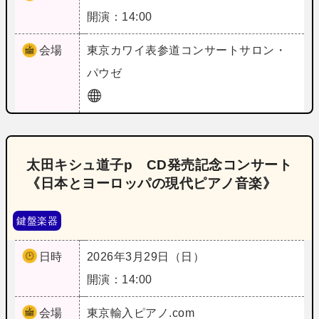
開演：14:00
会場
東京
カワイ表参道コンサートサロン・
パウゼ
太田キシュ道子p CD発売記念コンサート
《日本とヨーロッパの現代ピアノ音楽》
鍵盤楽器
日時
2026年3月29日（日）
開演：14:00
会場
東京
輸入ピアノ.com