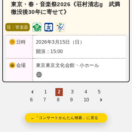
東京・春・音楽祭2026《荘村清志g 武満
徹没後30年に寄せて》
弦・管楽器
日時
2026年3月15日（日）
開演：15:00
会場
東京
東京文化会館・小ホール
1
2
3
4
5
6
7
8
9
10
←「コンサートかんたん検索」に戻る