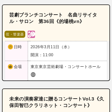
芸劇ブランチコンサート 名曲リサイタ
ル・サロン 第36回《的場桃vn》
弦・管楽器
日時
2026年3月11日（水）
開演：11:00
会場
東京
東京芸術劇場・コンサートホール
未来の演奏家達に贈るコンサートVol.3《久
保田智巳クラリネット・コンサート》