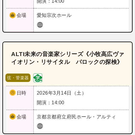
開演：14:00
会場
愛知
宗次ホール
ALTI未来の音楽家シリーズ《小牧高広ヴァ
イオリン・リサイタル バロックの探検》
弦・管楽器
日時
2026年3月14日（土）
開演：14:00
会場
京都
京都府立府民ホール・アルティ