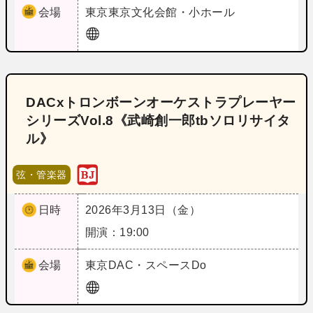
会場
東京
東京文化会館・小ホール
DACxトロンボーンオーケストラプレーヤー
シリーズVol.8《武崎創一郎tbソロリサイタ
ル》
弦・管楽器
日時
2026年3月13日（金）
開演：19:00
会場
東京
DAC・スペースDo