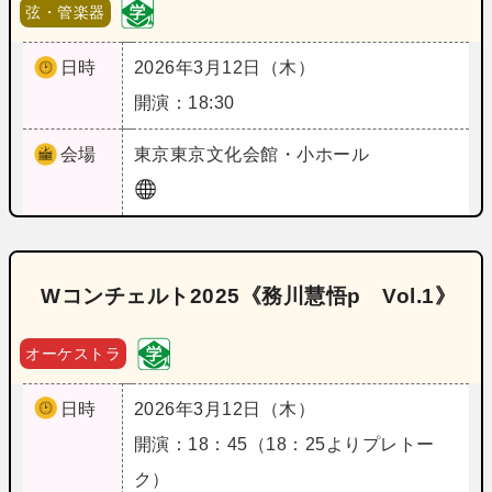
弦・管楽器
日時
2026年3月12日（木）
開演：18:30
会場
東京
東京文化会館・小ホール
Wコンチェルト2025《務川慧悟p Vol.1》
オーケストラ
日時
2026年3月12日（木）
開演：18：45（18：25よりプレトー
ク）