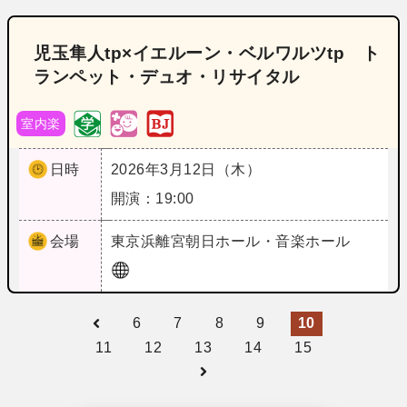
児玉隼人tp×イエルーン・ベルワルツtp ト
ランペット・デュオ・リサイタル
室内楽
日時
2026年3月12日（木）
開演：19:00
会場
東京
浜離宮朝日ホール・音楽ホール
6
7
8
9
10
11
12
13
14
15