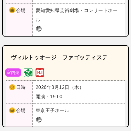
会場
愛知
愛知県芸術劇場・コンサートホー
ル
ヴィルトゥオージ ファゴッティステ
室内楽
日時
2026年3月12日（木）
開演：19:00
会場
東京
王子ホール