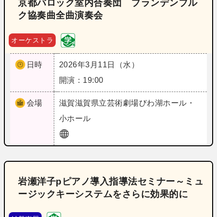
京都バロック室内合奏団 ブランデンブル
ク協奏曲全曲演奏会
オーケストラ
日時
2026年3月11日（水）
開演：19:00
会場
滋賀
滋賀県立芸術劇場びわ湖ホール・
小ホール
岩瀬洋子pピアノ導入指導法セミナー～ミュ
ージックキーシステムをさらに効果的に