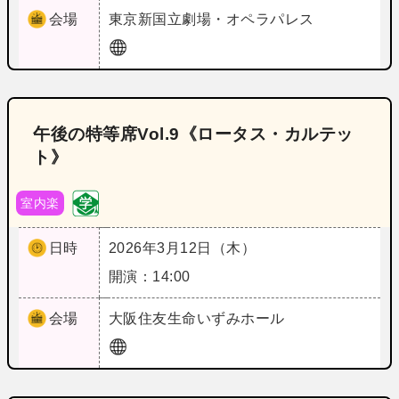
会場
東京
新国立劇場・オペラパレス
午後の特等席Vol.9《ロータス・カルテッ
ト》
室内楽
日時
2026年3月12日（木）
開演：14:00
会場
大阪
住友生命いずみホール