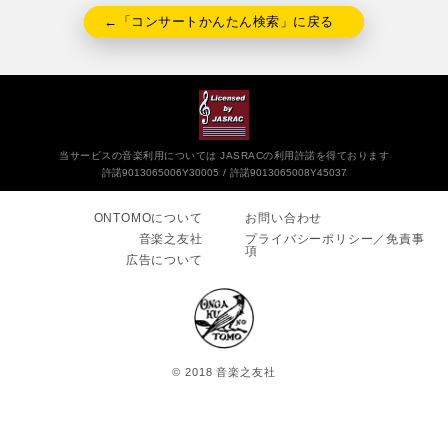
←「コンサートかんたん検索」に戻る
当サービスの音楽利用については JASRACの利用許諾を得ております
許諾9013065006Y30005
許諾9013065008Y45037
ONTOMOについて
お問い合わせ
音楽之友社
プライバシーポリシー／免責事
項
広告について
© 2018 音楽之友社