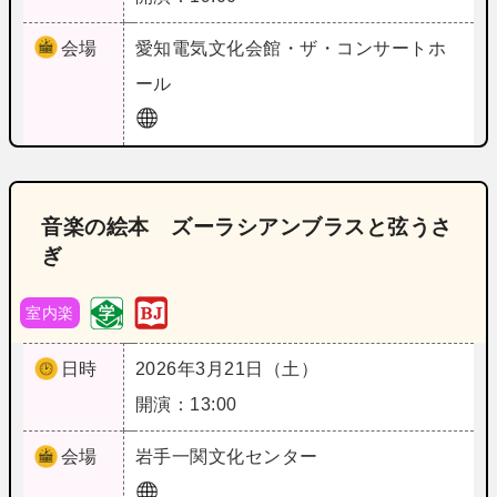
会場
愛知
電気文化会館・ザ・コンサートホ
ール
音楽の絵本 ズーラシアンブラスと弦うさ
ぎ
室内楽
日時
2026年3月21日（土）
開演：13:00
会場
岩手
一関文化センター