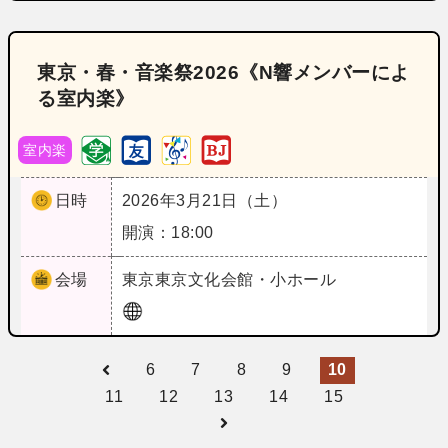
東京・春・音楽祭2026《N響メンバーによ
る室内楽》
室内楽
日時
2026年3月21日（土）
開演：18:00
会場
東京
東京文化会館・小ホール
6
7
8
9
10
11
12
13
14
15