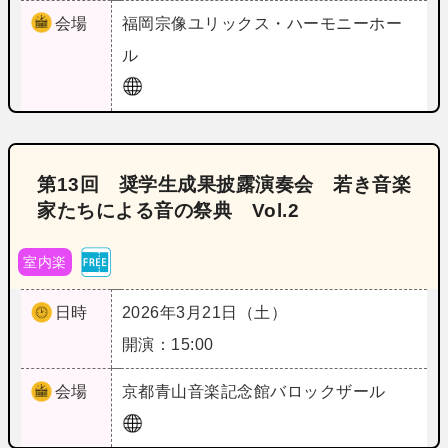
会場
福岡
宗像ユリックス・ハーモニーホー
ル
第13回 奨学生成果披露演奏会 若き音楽
家たちによる音の祭典 Vol.2
室内楽
日時
2026年3月21日（土）
開演：15:00
会場
京都
青山音楽記念館バロックザール