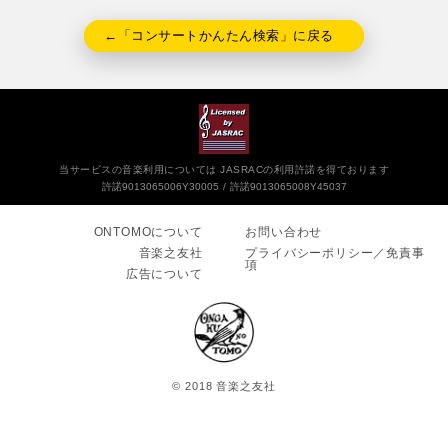
←「コンサートかんたん検索」に戻る
当サービスの音楽利用については JASRACの利用許諾を得ております
許諾9013065006Y30005
許諾9013065008Y45037
ONTOMOについて
お問い合わせ
音楽之友社
プライバシーポリシー／免責事
項
広告について
© 2018 音楽之友社