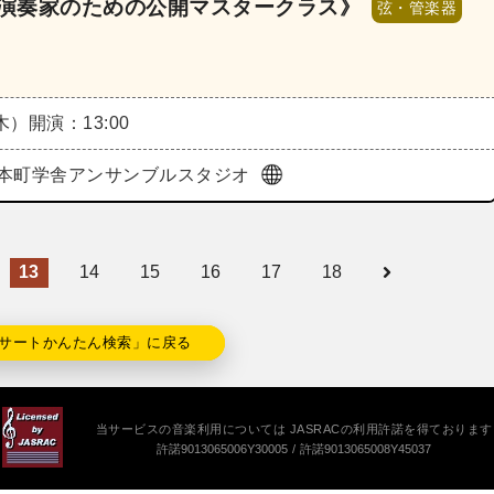
手演奏家のための公開マスタークラス》
弦・管楽器
（木）
開演：13:00
本町学舎アンサンブルスタジオ
13
14
15
16
17
18
サートかんたん検索」に戻る
当サービスの音楽利用については JASRACの利用許諾を得ております
許諾9013065006Y30005
許諾9013065008Y45037