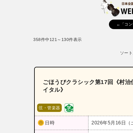
←「コン
358件中121～130件表示
ソート
ごほうびクラシック第17回《村
イタル》
弦・管楽器
日時
2026年5月16日