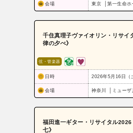
会場
東京
第一生命ホ
千住真理子ヴァイオリン・リサイ
律の夕べ》
弦・管楽器
日時
2026年5月16日
会場
神奈川
ミューザ
福田進一ギター・リサイタル202
七》