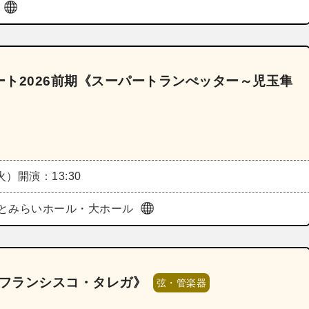
ル
ト2026前期《スーパートランぺッター～児玉隼
（火）
開演：13:30
とみらいホール・大ホール
《フランシスコ・タレガ》
弦・管楽器