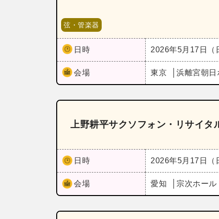
弦・管楽器
日時
2026年5月17日
会場
東京
浜離宮朝日
上野耕平サクソフォン・リサイタ
日時
2026年5月17日
会場
愛知
宗次ホー