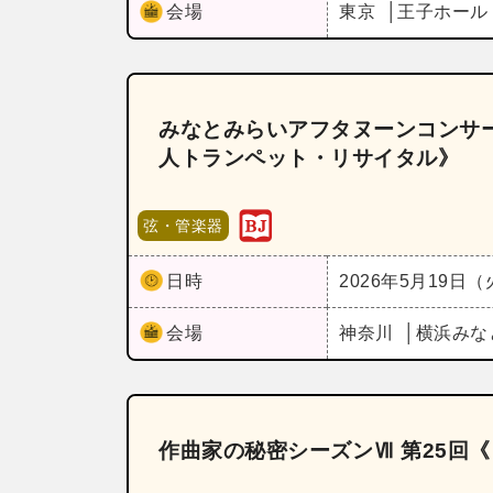
会場
東京
王子ホー
みなとみらいアフタヌーンコンサー
人トランペット・リサイタル》
弦・管楽器
日時
2026年5月19日
会場
神奈川
横浜みな
作曲家の秘密シーズンⅦ 第25回