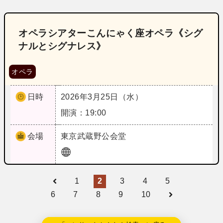
オペラシアターこんにゃく座オペラ《シグ
ナルとシグナレス》
オペラ
日時
2026年3月25日（水）
開演：19:00
会場
東京
武蔵野公会堂
1
2
3
4
5
6
7
8
9
10