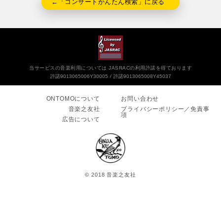
←「コンサートかんたん検索」に戻る
当サービスの音楽利用については JASRACの利用許諾を得ております
許諾9013065006Y30005
許諾9013065008Y45037
ONTOMOについて
お問い合わせ
音楽之友社
プライバシーポリシー／免責事
項
広告について
© 2018 音楽之友社