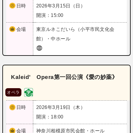
日時
2026年3月15日（日）
開演：15:00
会場
東京
ルネこだいら（小平市民文化会
館）・中ホール
Kaleid' Opera第一回公演《愛の妙薬》
オペラ
日時
2026年3月19日（木）
開演：18:00
会場
神奈川
相模原市民会館・ホール