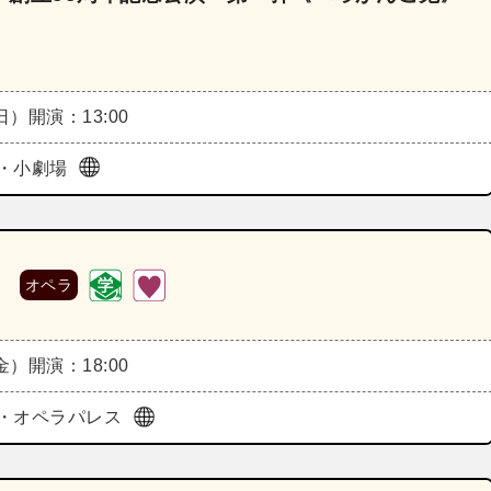
（日）
開演：13:00
・小劇場
》
オペラ
（金）
開演：18:00
・オペラパレス