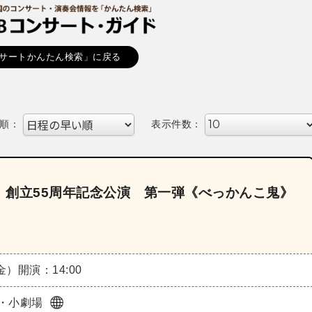
サートかんたん検索」に戻る
順：
表示件数：
 創立55周年記念公演 第一弾《べっかんこ鬼》
（金）
開演：14:00
・小劇場