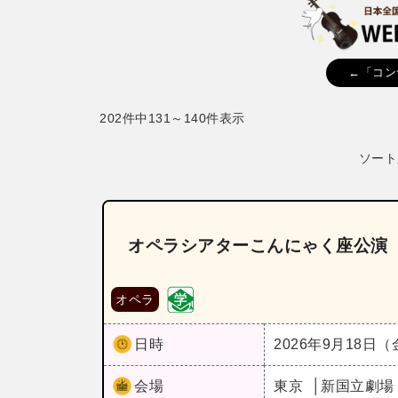
←「コン
202件中131～140件表示
ソート
オペラシアターこんにゃく座公演
オペラ
日時
2026年9月18日
会場
東京
新国立劇場