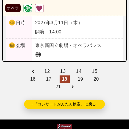
オペラ
日時
2027年3月11日（木）
開演：14:00
会場
東京
新国立劇場・オペラパレス
12
13
14
15
16
17
18
19
20
21
←「コンサートかんたん検索」に戻る