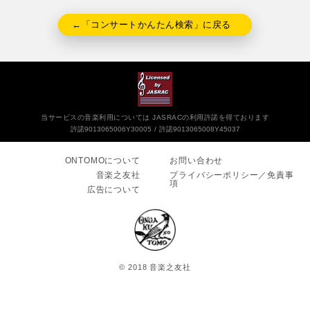
←「コンサートかんたん検索」に戻る
当サービスの音楽利用については JASRACの利用許諾を得ております
許諾9013065006Y30005
許諾9013065008Y45037
ONTOMOについて
お問い合わせ
音楽之友社
プライバシーポリシー／免責事
項
広告について
© 2018 音楽之友社