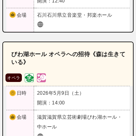
開演：12:40
会場
石川
石川県立音楽堂・邦楽ホール
びわ湖ホール オペラへの招待《森は生きて
いる》
オペラ
日時
2026年5月9日（土）
開演：14:00
会場
滋賀
滋賀県立芸術劇場びわ湖ホール・
中ホール