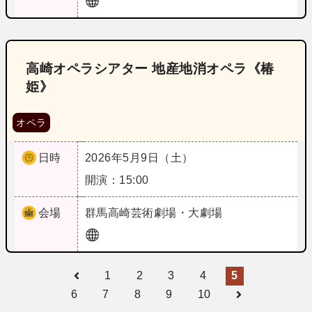
高崎オペラシアター 地産地消オペラ《椿
姫》
オペラ
日時
2026年5月9日（土）
開演：15:00
会場
群馬
高崎芸術劇場・大劇場
1
2
3
4
5
6
7
8
9
10