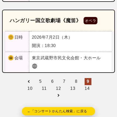
ハンガリー国立歌劇場《魔笛》
オペラ
日時
2026年7月2日（木）
開演：18:30
会場
東京
武蔵野市民文化会館・大ホール
5
6
7
8
9
10
11
12
13
14
←「コンサートかんたん検索」に戻る