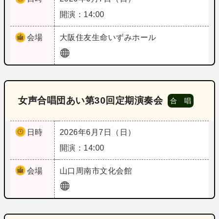
開演：14:00
会場
大阪
住友生命いずみホール
女声合唱団あい第30回定期演奏会
合 唱
日時
2026年6月7日（日）
開演：14:00
会場
山口
周南市文化会館