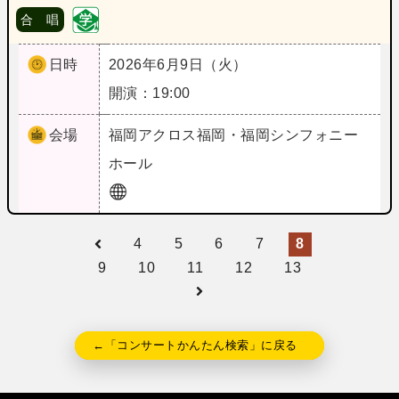
合 唱
日時
2026年6月9日（火）
開演：19:00
会場
福岡
アクロス福岡・福岡シンフォニー
ホール
4
5
6
7
8
9
10
11
12
13
←「コンサートかんたん検索」に戻る