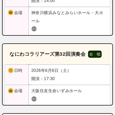
開演：14:00
会場
神奈川
横浜みなとみらいホール・大ホ
ール
なにわコラリアーズ第32回演奏会
合 唱
日時
2026年6月6日（土）
開演：17:30
会場
大阪
住友生命いずみホール