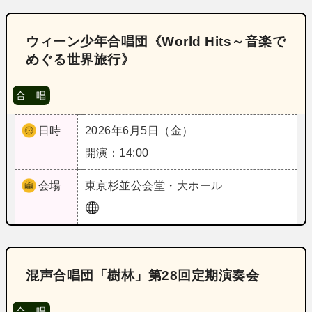
ウィーン少年合唱団《World Hits～音楽で
めぐる世界旅行》
合 唱
日時
2026年6月5日（金）
開演：14:00
会場
東京
杉並公会堂・大ホール
混声合唱団「樹林」第28回定期演奏会
合 唱