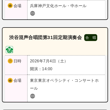
会場
兵庫
神戸文化ホール・中ホール
渋谷混声合唱団第31回定期演奏会
合 唱
日時
2026年7月4日（土）
開演：14:00
会場
東京
東京オペラシティ・コンサートホ
ール