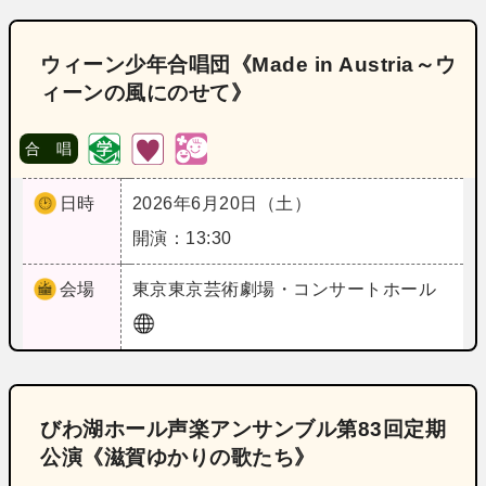
ウィーン少年合唱団《Made in Austria～ウ
ィーンの風にのせて》
合 唱
日時
2026年6月20日（土）
開演：13:30
会場
東京
東京芸術劇場・コンサートホール
びわ湖ホール声楽アンサンブル第83回定期
公演《滋賀ゆかりの歌たち》