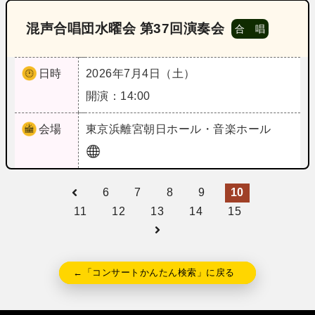
混声合唱団水曜会 第37回演奏会
合 唱
日時
2026年7月4日（土）
開演：14:00
会場
東京
浜離宮朝日ホール・音楽ホール
6
7
8
9
10
11
12
13
14
15
←「コンサートかんたん検索」に戻る