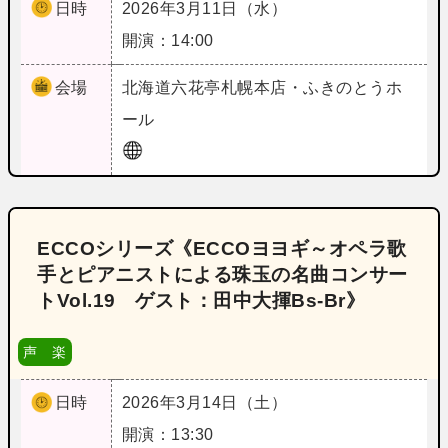
日時
2026年3月11日（水）
開演：14:00
会場
北海道
六花亭札幌本店・ふきのとうホ
ール
ECCOシリーズ《ECCOヨヨギ～オペラ歌
手とピアニストによる珠玉の名曲コンサー
トVol.19 ゲスト：田中大揮Bs-Br》
声 楽
日時
2026年3月14日（土）
開演：13:30