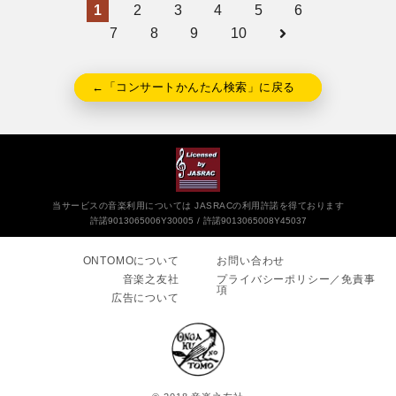
1
2
3
4
5
6
7
8
9
10
←「コンサートかんたん検索」に戻る
当サービスの音楽利用については JASRACの利用許諾を得ております
許諾9013065006Y30005
許諾9013065008Y45037
ONTOMOについて
お問い合わせ
音楽之友社
プライバシーポリシー／免責事
項
広告について