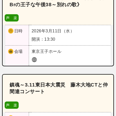
Brの王子な午後38～別れの歌》
声 楽
日時
2026年3月11日（水）
開演：13:30
会場
東京
王子ホール
鎮魂～3.11東日本大震災 藤木大地CTと仲
間達コンサート
声 楽