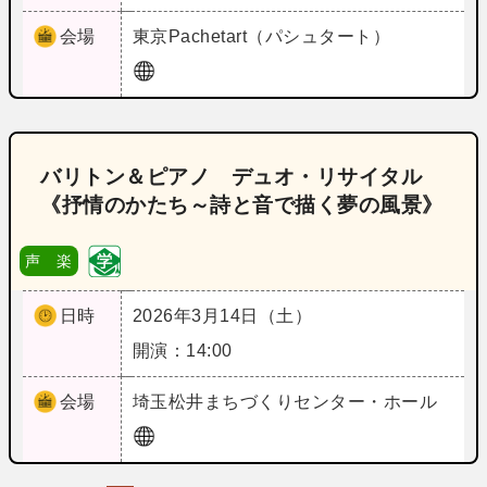
会場
東京
Pachetart（パシュタート）
バリトン＆ピアノ デュオ・リサイタル
《抒情のかたち～詩と音で描く夢の風景》
声 楽
日時
2026年3月14日（土）
開演：14:00
会場
埼玉
松井まちづくりセンター・ホール