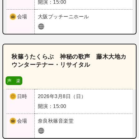
開演：15:00
会場
大阪
プッチーニホール
秋篠うたくらぶ 神秘の歌声 藤木大地カ
ウンターテナー・リサイタル
声 楽
日時
2026年3月8日（日）
開演：15:00
会場
奈良
秋篠音楽堂