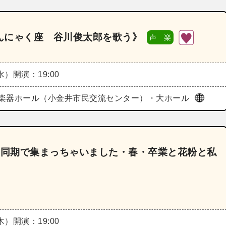
んにゃく座 谷川俊太郎を歌う》
声 楽
（水）
開演：19:00
楽器ホール（小金井市民交流センター）・大ホール
18《同期で集まっちゃいました・春・卒業と花粉と私
（木）
開演：19:00