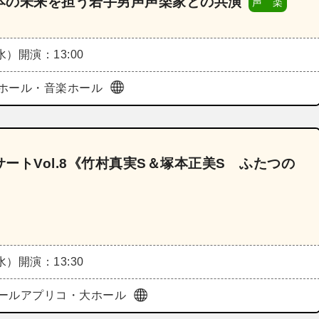
日本の未来を担う若手男声声楽家との共演
声 楽
（水）
開演：13:00
ホール・音楽ホール
ートVol.8《竹村真実S＆塚本正美S ふたつの
（水）
開演：13:30
ールアプリコ・大ホール