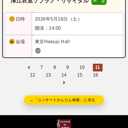
澤江衣里ソプラノ・リサイタル
声 楽
日時
2026年5月16日（土）
開演：14:00
会場
東京
Hakuju Hall
7
8
9
10
11
12
13
14
15
16
←「コンサートかんたん検索」に戻る