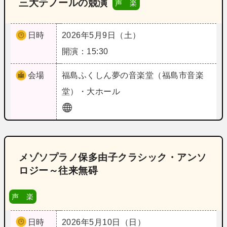
三大テノールの競演
声 楽
日時
2026年5月9日（土）
開演：15:30
会場
福島
ふくしん夢の音楽堂（福島市音楽
堂）・大ホール
メゾソプラノ保多由子クラシック・アンソ
ロジー～往来無碍
声 楽
日時
2026年5月10日（日）