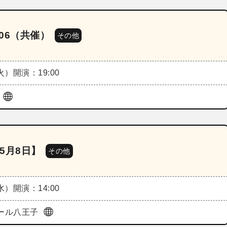
06（共催）
その他
（火）
開演：19:00
ル
5月8日】
その他
（水）
開演：14:00
ホール八王子