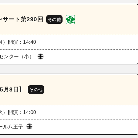
サート第290回
その他
（月）
開演：14:40
センター（小）
5月8日】
その他
（火）
開演：14:00
ホール八王子