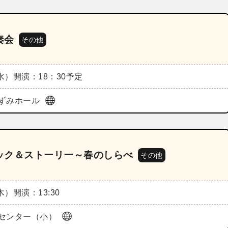
奏会
その他
（水）
開演：18：30予定
ずみホール
ック＆ストーリー～春のしらべ
その他
（木）
開演：13:30
センター（小）