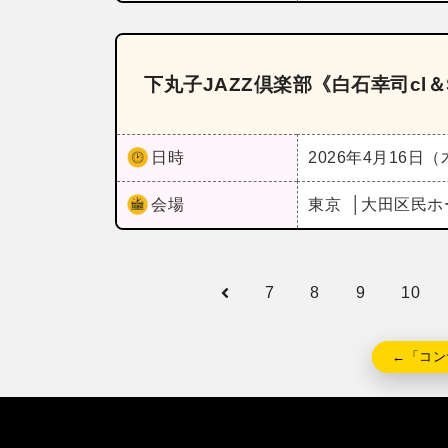
下丸子JAZZ倶楽部《白石幸司cl＆Swi
日時
2026年4月16日
会場
東京
大田区民ホ
7
8
9
10
←「コン