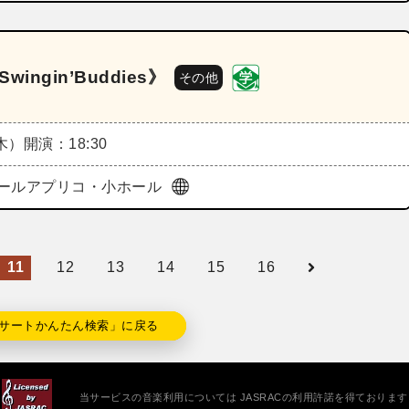
ngin’Buddies》
その他
（木）
開演：18:30
ールアプリコ・小ホール
11
12
13
14
15
16
サートかんたん検索」に戻る
当サービスの音楽利用については JASRACの利用許諾を得ております