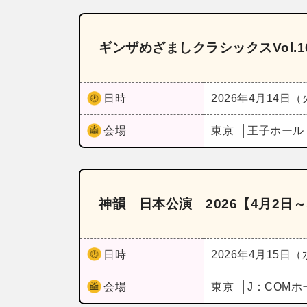
ギンザめざましクラシックスVol.1
日時
2026年4月14日
会場
東京
王子ホー
神韻 日本公演 2026【4月2日～
日時
2026年4月15日
会場
東京
J：COM