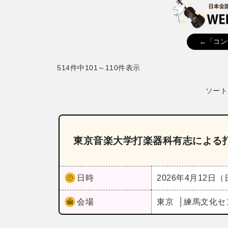
←「コン
514件中101～110件表示
ソート
東京音楽大学打楽器科有志による
日時
2026年4月12日
会場
東京
練馬文化セ