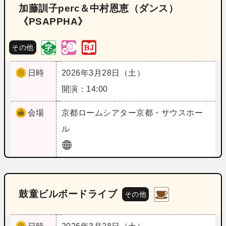
加藤訓子perc＆中村恩恵（ダンス）
《PSAPPHA》
その他
日時
2026年3月28日（土）
開演：14:00
会場
京都
ロームシアター京都・サウスホー
ル
鼓童ビルボードライブ
その他