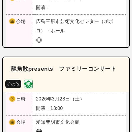
開演：
会場
広島
三原市芸術文化センター（ポポ
ロ）・ホール
龍角散presents ファミリーコンサート
その他
日時
2026年3月28日（土）
開演：13:00
会場
愛知
豊明市文化会館