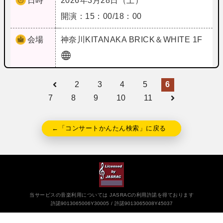
日時
2026年3月28日（土）
開演：15：00/18：00
会場
神奈川
KITANAKA BRICK＆WHITE 1F
2
3
4
5
6
7
8
9
10
11
←「コンサートかんたん検索」に戻る
当サービスの音楽利用については JASRACの利用許諾を得ております
許諾9013065006Y30005
許諾9013065008Y45037