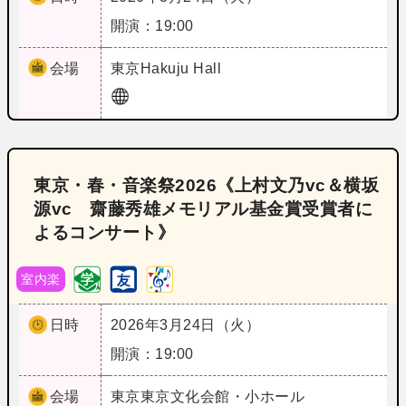
開演：19:00
会場
東京
Hakuju Hall
東京・春・音楽祭2026《上村文乃vc＆横坂
源vc 齋藤秀雄メモリアル基金賞受賞者に
よるコンサート》
室内楽
日時
2026年3月24日（火）
開演：19:00
会場
東京
東京文化会館・小ホール