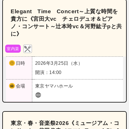
Elegant Time Concert～上質な時間を
貴方に《宮田大vc チェロデュオ＆ピア
ノ・コンサート～辻本玲vc＆河野紘子pと共
に》
室内楽
日時
2026年3月25日（水）
開演：14:00
会場
東京
ヤマハホール
東京・春・音楽祭2026《ミュージアム・コ