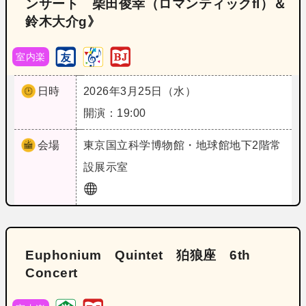
ンサート 柴田俊幸（ロマンティックfl）＆
鈴木大介g》
室内楽
日時
2026年3月25日（水）
開演：19:00
会場
東京
国立科学博物館・地球館地下2階常
設展示室
Euphonium Quintet 狛狼座 6th
Concert