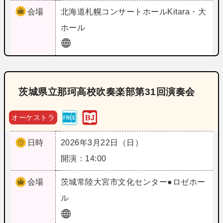
会場
北海道
札幌コンサートホールKitara・大
ホール
茨城県立那珂高校吹奏楽部第31回演奏会
オーケストラ
日時
2026年3月22日（日）
開演：14:00
会場
茨城
常陸大宮市文化センター●ロゼホー
ル