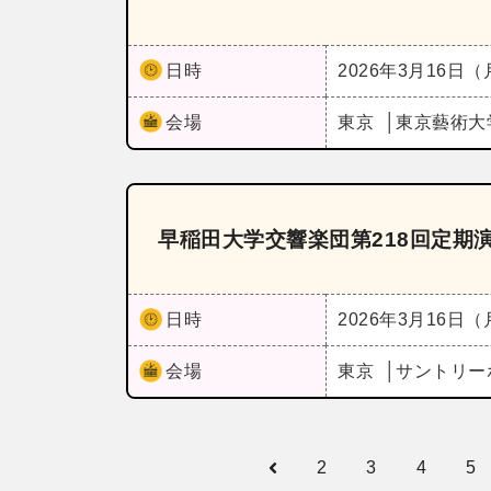
日時
2026年3月16日
会場
東京
東京藝術大
早稲田大学交響楽団第218回定期
日時
2026年3月16日
会場
東京
サントリー
2
3
4
5