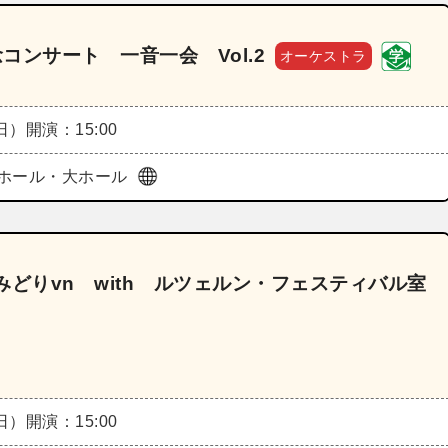
念コンサート 一音一会 Vol.2
オーケストラ
（日）
開演：15:00
ホール・大ホール
どりvn with ルツェルン・フェスティバル室
（日）
開演：15:00