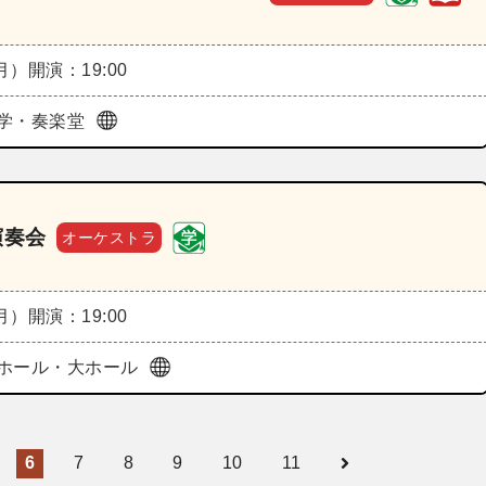
（月）
開演：19:00
学・奏楽堂
演奏会
オーケストラ
（月）
開演：19:00
ホール・大ホール
6
7
8
9
10
11