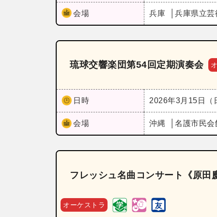
会場
兵庫
兵庫県立芸
琉球交響楽団第54回定期演奏会
日時
2026年3月15日
会場
沖縄
名護市民会
フレッシュ名曲コンサート《原田慶
オーケストラ