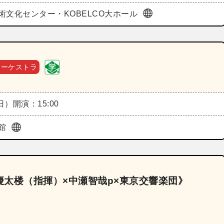
術文化センター・KOBELCO大ホール
オーケストラ
（日）
開演：15:00
館
太楼（指揮）×中瀬智哉p×東京交響楽団》