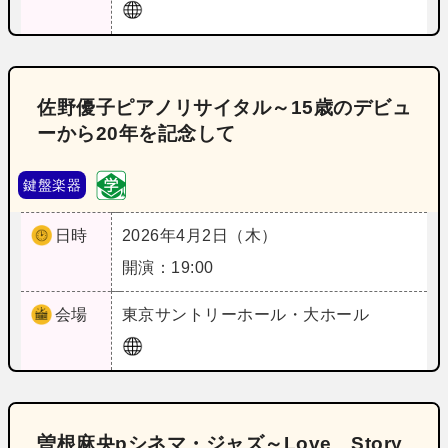
佐野優子ピアノリサイタル～15歳のデビュ
ーから20年を記念して
鍵盤楽器
日時
2026年4月2日（木）
開演：19:00
会場
東京
サントリーホール・大ホール
曽根麻央pシネマ・ジャズ～Love Story