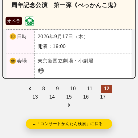
周年記念公演 第一弾《べっかんこ鬼》
オペラ
日時
2026年9月17日（木）
開演：19:00
会場
東京
新国立劇場・小劇場
8
9
10
11
12
13
14
15
16
17
←「コンサートかんたん検索」に戻る