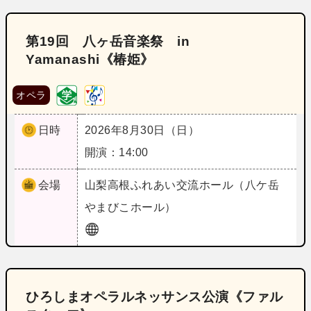
第19回 八ヶ岳音楽祭 in
Yamanashi《椿姫》
オペラ
日時
2026年8月30日（日）
開演：14:00
会場
山梨
高根ふれあい交流ホール（八ケ岳
やまびこホール）
ひろしまオペラルネッサンス公演《ファル