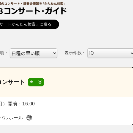
サートかんたん検索」に戻る
順：
表示件数：
コンサート
声 楽
（月）
開演：16:00
バルホール