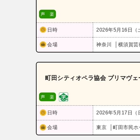
声 楽
日時
2026年5月16日
会場
神奈川
横須賀芸
町田シティオペラ協会 プリマヴェー
声 楽
日時
2026年5月17日
会場
東京
町田市民ホ