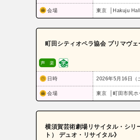
会場
東京
Hakuju Hal
町田シティオペラ協会 プリマヴェー
声 楽
日時
2026年5月16日
会場
東京
町田市民ホ
横須賀芸術劇場リサイタル・シリー
ト） デュオ・リサイタル》