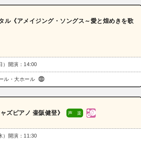
イタル《アメイジング・ソングス～愛と煌めきを歌
（日）
開演：14:00
ール・大ホール
ジャズピアノ 壷阪健登》
声 楽
（水）
開演：11:30