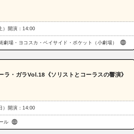
（土）
開演：14:00
術劇場・ヨコスカ・ベイサイド・ポケット（小劇場）
ラ・ガラVol.18《ソリストとコーラスの響演》
（日）
開演：14:00
ール