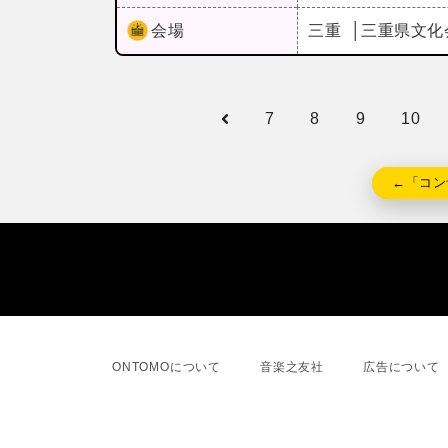
会場
三重
三重県文化
7
8
9
10
←「コン
ONTOMOについて
音楽之友社
広告について