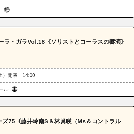
l
ラ・ガラVol.18《ソリストとコーラスの響演》
（土）
開演：14:00
ール
ズ75《藤井玲南S＆林眞暎（Ms＆コントラル