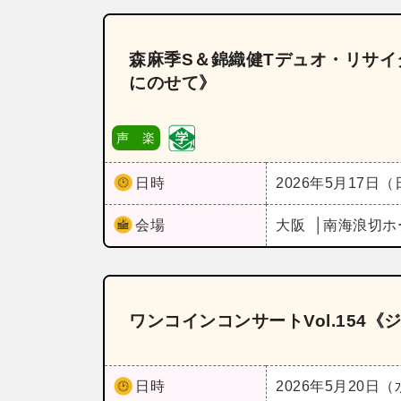
森麻季S＆錦織健Tデュオ・リサ
にのせて》
声 楽
日時
2026年5月17日
会場
大阪
南海浪切ホ
ワンコインコンサートVol.154《
日時
2026年5月20日