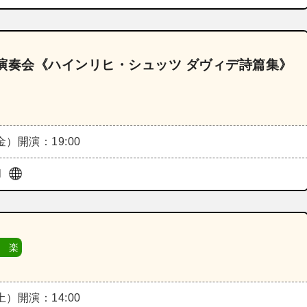
演奏会《ハインリヒ・シュッツ ダヴィデ詩篇集》
（金）
開演：19:00
l
 楽
（土）
開演：14:00