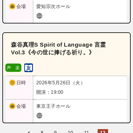
会場
愛知
宗次ホール
森谷真理S Spirit of Language 言霊
Vol.3《今の世に捧げる祈り。》
声 楽
日時
2026年5月26日（火）
開演：19:00
会場
東京
王子ホール
8
9
10
11
12