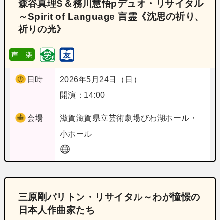
森谷真理S＆務川慧悟pデュオ・リサイタル
～Spirit of Language 言霊《沈思の祈り、
祈りの光》
声 楽
日時
2026年5月24日（日）
開演：14:00
会場
滋賀
滋賀県立芸術劇場びわ湖ホール・
小ホール
三原剛バリトン・リサイタル～わが憧憬の
日本人作曲家たち