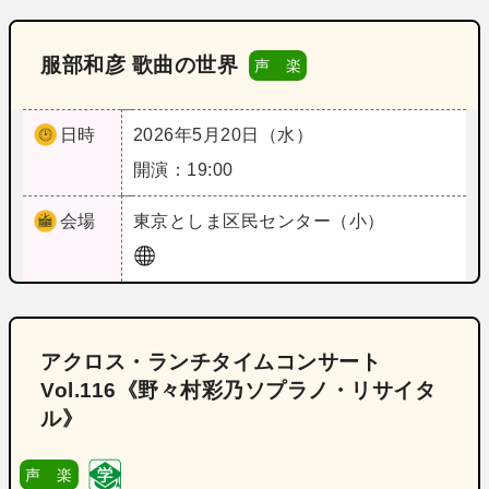
服部和彦 歌曲の世界
声 楽
日時
2026年5月20日（水）
開演：19:00
会場
東京
としま区民センター（小）
アクロス・ランチタイムコンサート
Vol.116《野々村彩乃ソプラノ・リサイタ
ル》
声 楽