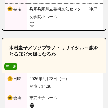
会場
兵庫
兵庫県立芸術文化センター・神戸
女学院小ホール
木村圭子メゾソプラノ・リサイタル～歳を
とるほど大胆になるわ
声 楽
日時
2026年5月23日（土）
開演：14:30
会場
東京
王子ホール