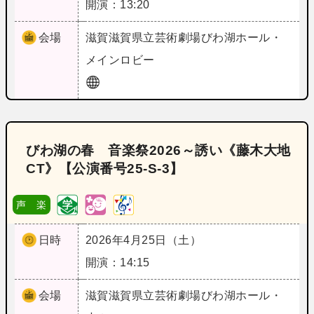
開演：13:20
会場
滋賀
滋賀県立芸術劇場びわ湖ホール・
メインロビー
びわ湖の春 音楽祭2026～誘い《藤木大地
CT》【公演番号25‐S‐3】
声 楽
日時
2026年4月25日（土）
開演：14:15
会場
滋賀
滋賀県立芸術劇場びわ湖ホール・