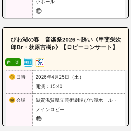
小ホール
びわ湖の春 音楽祭2026～誘い《甲斐栄次
郎Br・萩原吉樹p》【ロビーコンサート】
声 楽
日時
2026年4月25日（土）
開演：15:40
会場
滋賀
滋賀県立芸術劇場びわ湖ホール・
メインロビー