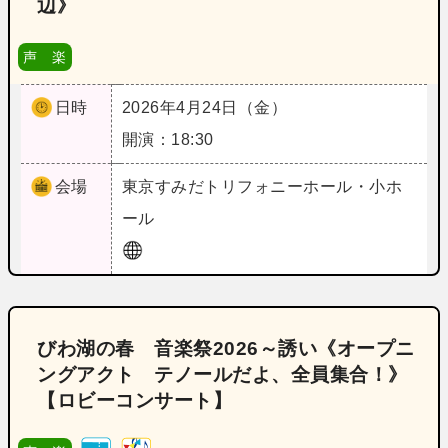
辺》
声 楽
日時
2026年4月24日（金）
開演：18:30
会場
東京
すみだトリフォニーホール・小ホ
ール
びわ湖の春 音楽祭2026～誘い《オープニ
ングアクト テノールだよ、全員集合！》
【ロビーコンサート】