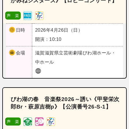
がみねシスターズ》【ロビーコンサート】
声 楽
日時
2026年4月26日（日）
開演：10:10
会場
滋賀
滋賀県立芸術劇場びわ湖ホール・
中ホール
びわ湖の春 音楽祭2026～誘い《甲斐栄次
郎Br・萩原吉樹p》【公演番号26‐S‐1】
声 楽