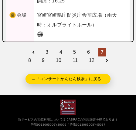
開演：16:25
会場
宮崎
宮崎県庁防災庁舎前広場（雨天
時：オルブライトホール）
3
4
5
6
7
8
9
10
11
12
←「コンサートかんたん検索」に戻る
当サービスの音楽利用については JASRACの利用許諾を得ております
許諾9013065006Y30005
許諾9013065008Y45037