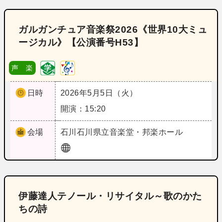
ガルガンチュア音楽祭2026《世界10大ミュ
ージカル》【公演番号H53】
声 楽
日時
2026年5月5日（火）
開演：15:20
会場
石川
石川県立音楽堂・邦楽ホール
伊藤達人テノール・リサイタル～歌のかた
ちの詩