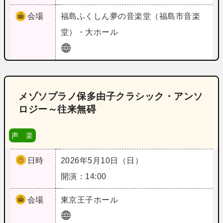
会場
福島
ふくしん夢の音楽堂（福島市音楽
堂）・大ホール
メゾソプラノ保多由子クラシック・アンソ
ロジー～往来無碍
声 楽
日時
2026年5月10日（日）
開演：14:00
会場
東京
王子ホール