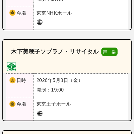
会場
東京
NHKホール
木下美穂子ソプラノ・リサイタル
声 楽
日時
2026年5月8日（金）
開演：19:00
会場
東京
王子ホール