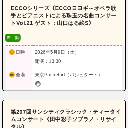
ECCOシリーズ《ECCOヨヨギ～オペラ歌
手とピアニストによる珠玉の名曲コンサー
トVol.21 ゲスト：山口はる絵S》
声 楽
日時
2026年5月9日（土）
開演：13:30
会場
東京
Pachetart（パシュタート）
第207回サンシティクラシック・ティータイ
ムコンサート《田中彩子ソプラノ・リサイ
タル》