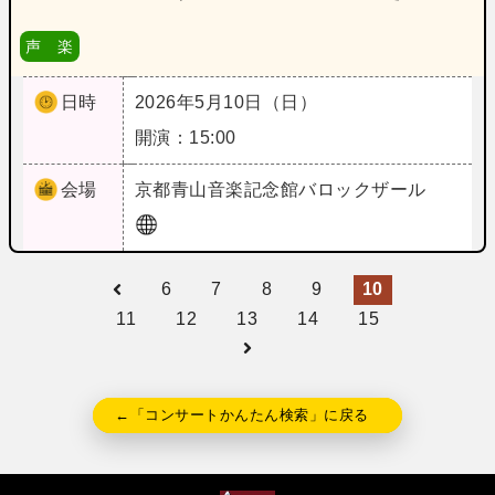
声 楽
日時
2026年5月10日（日）
開演：15:00
会場
京都
青山音楽記念館バロックザール
6
7
8
9
10
11
12
13
14
15
←「コンサートかんたん検索」に戻る