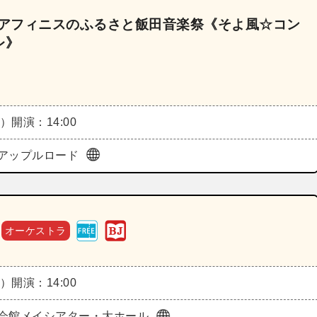
～アフィニスのふるさと飯田音楽祭《そよ風☆コン
レ》
月）
開演：14:00
アップルロード
オーケストラ
月）
開演：14:00
会館メイシアター・大ホール