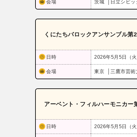
会場
茨城
日立シビッ
くにたちバロックアンサンブル第2
日時
2026年5月5日（
会場
東京
三鷹市芸術
アーベント・フィルハーモニカー第
日時
2026年5月5日（