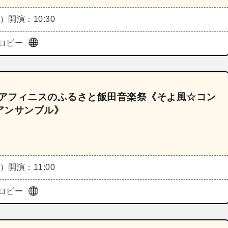
月）
開演：10:30
ロビー
～アフィニスのふるさと飯田音楽祭《そよ風☆コン
アンサンブル》
月）
開演：11:00
ロビー