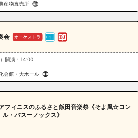
農産物直売所
奏会
オーケストラ
日）
開演：14:00
化会館・大ホール
～アフィニスのふるさと飯田音楽祭《そよ風☆コン
 ル・バスーノックス》