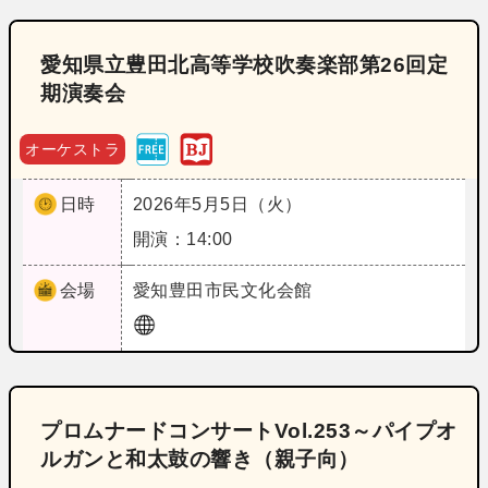
愛知県立豊田北高等学校吹奏楽部第26回定
期演奏会
オーケストラ
日時
2026年5月5日（火）
開演：14:00
会場
愛知
豊田市民文化会館
プロムナードコンサートVol.253～パイプオ
ルガンと和太鼓の響き（親子向）