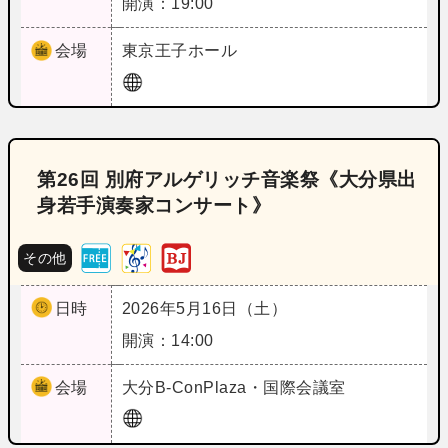
開演：19:00
会場
東京
王子ホール
第26回 別府アルゲリッチ音楽祭《大分県出
身若手演奏家コンサート》
その他
日時
2026年5月16日（土）
開演：14:00
会場
大分
B‐ConPlaza・国際会議室