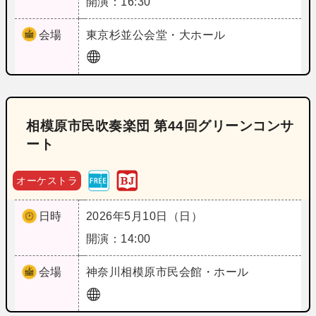
開演：16:30
会場
東京
杉並公会堂・大ホール
相模原市民吹奏楽団 第44回グリーンコンサ
ート
オーケストラ
日時
2026年5月10日（日）
開演：14:00
会場
神奈川
相模原市民会館・ホール