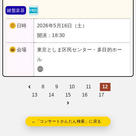
鍵盤楽器
日時
2026年5月16日（土）
開演：18:30
会場
東京
としま区民センター・多目的ホー
ル
8
9
10
11
12
13
14
15
16
17
←「コンサートかんたん検索」に戻る