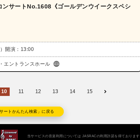
ンサートNo.1608《ゴールデンウイークスペシ
日）
開演：13:00
・エントランスホール
10
11
12
13
14
15
サートかんたん検索」に戻る
当サービスの音楽利用については JASRACの利用許諾を得ております