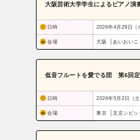
大阪芸術大学学生によるピアノ演
日時
2026年4月29日
会場
大阪
あいおいニ
低音フルートを愛でる団 第6回
日時
2026年5月2日（
会場
東京
文京シビッ