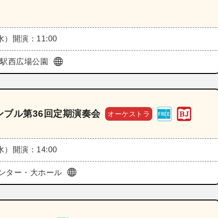
（水）
開演：11:00
・駅西広場公園
ブル第36回定期演奏会
オーケストラ
（水）
開演：14:00
ンター・大ホール