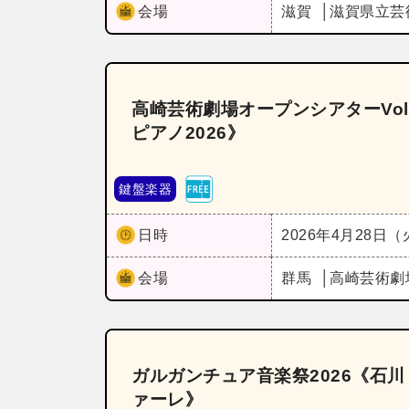
会場
滋賀
滋賀県立芸
高崎芸術劇場オープンシアターVo
ピアノ2026》
鍵盤楽器
日時
2026年4月28日
会場
群馬
高崎芸術劇
ガルガンチュア音楽祭2026《石
ァーレ》