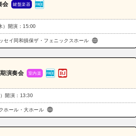
奏会
鍵盤楽器
（水）
開演：15:00
ッセイ同和損保ザ・フェニックスホール
定期演奏会
室内楽
土）
開演：13:30
クホール・大ホール