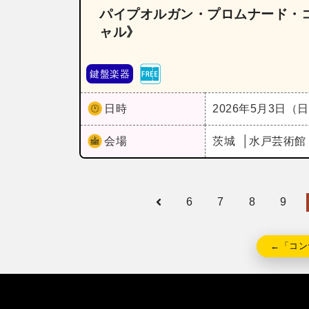
パイプオルガン・プロムナード・コ
ャル》
鍵盤楽器
日時
2026年5月3日（
会場
茨城
水戸芸術館
6
7
8
9
←「コン