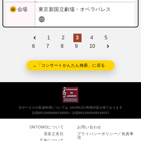
会場
東京
新国立劇場・オペラパレス
1
2
3
4
5
6
7
8
9
10
←「コンサートかんたん検索」に戻る
当サービスの音楽利用については JASRACの利用許諾を得ております
許諾9013065006Y30005
許諾9013065008Y45037
ONTOMOについて
お問い合わせ
音楽之友社
プライバシーポリシー／免責事
項
広告について