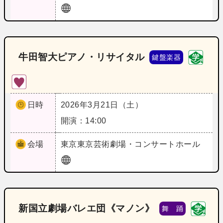
牛田智大ピアノ・リサイタル
鍵盤楽器
日時
2026年3月21日（土）
開演：14:00
会場
東京
東京芸術劇場・コンサートホール
新国立劇場バレエ団《マノン》
舞 踊