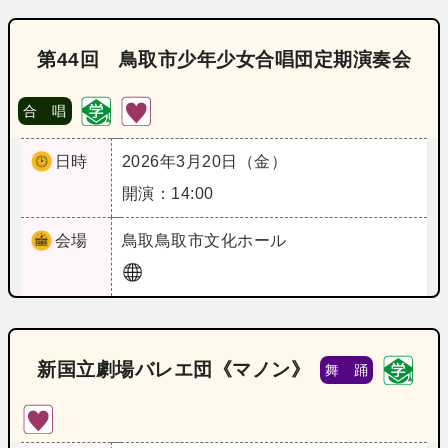
第44回 鳥取市少年少女合唱団定期演奏会
合 唱
日時
2026年3月20日（金）
開演：14:00
会場
鳥取
鳥取市文化ホール
新国立劇場バレエ団《マノン》
舞 踊