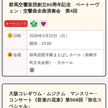
群馬交響楽団創立80周年記念 ベートーヴ
ェン：交響曲全曲演奏会 第4回
オーケストラ
日時
2026年3月22日（日）
開演：15:00
会場
群馬
昌賢学園まえばしホール（前橋市
民文化会館）・大ホール
大阪コレギウム・ムジクム マンスリー・
コンサート《音楽の花束》第508回「弥生ス
ペシャル」