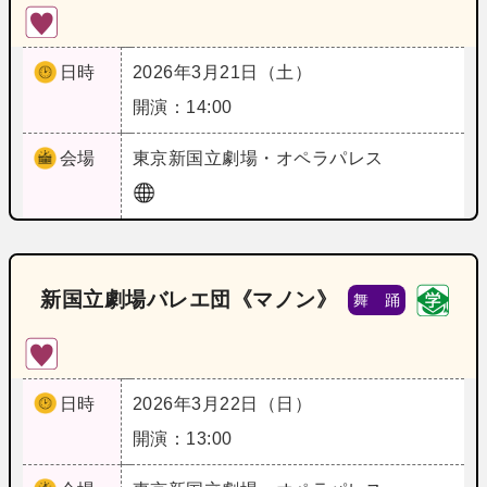
日時
2026年3月21日（土）
開演：14:00
会場
東京
新国立劇場・オペラパレス
新国立劇場バレエ団《マノン》
舞 踊
日時
2026年3月22日（日）
開演：13:00